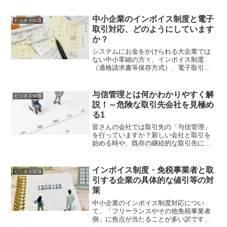
中小企業のインボイス制度と電子
ビジネス知識
取引対応、どのようにしています
か？
システムにお金をかけられる大企業では
ない中小零細の方々、インボイス制度
（適格請求書等保存方式）、電子取引制
度について、もう対応は定まったでしょ
うか。インボイス制度、電子取引対応に
頭を悩ませている関係者の方と問題を共
与信管理とは何かわかりやすく解
ビジネス知識
有したく、書きました。
説！～危険な取引先会社を見極め
る1
皆さんの会社では取引先の「与信管理」
を行っていますか？新しい会社と取引を
始める時や、既存の継続的な取引先につ
いては定期的に「信用調査」を行うこと
をおすすめします。与信管理とは何か、
基礎的な知識についてわかりやすく解説
インボイス制度・免税事業者と取
ビジネス知識
しています。
引する企業の具体的な値引等の対
策
中小企業のインボイス制度対応につい
て、「フリーランスやその他免税事業者
側」に焦点が当たることが多い訳です