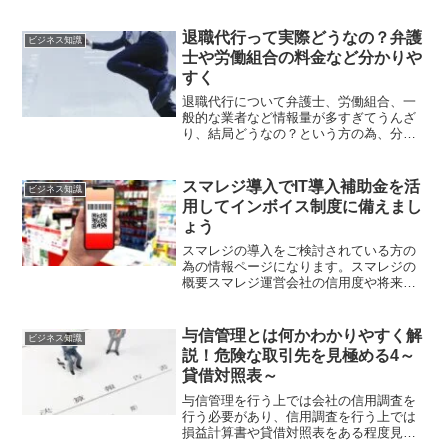
が、取引する会社側も悩みが多いと思い
ます。 そこで今回は、免税事業者と取引
する会社側の目線でどう対応すべきか、
退職代行って実際どうなの？弁護
ビジネス知識
現段階の提案を行います。
士や労働組合の料金など分かりや
すく
退職代行について弁護士、労働組合、一
般的な業者など情報量が多すぎてうんざ
り、結局どうなの？という方の為、分か
りやすく簡潔にまとめています。それぞ
れの業態についての特色やいくら料金が
かかるのかなど、ご検討の為の助けにな
スマレジ導入でIT導入補助金を活
ビジネス知識
れば幸いです。
用してインボイス制度に備えまし
ょう
スマレジの導入をご検討されている方の
為の情報ページになります。スマレジの
概要スマレジ運営会社の信用度や将来性
は大丈夫？インボイス制度（適格請求書
等保存方式）へ対応している・・？スマ
レジの評判・口コミについてIT導入補助
与信管理とは何かわかりやすく解
ビジネス知識
金についてこういった所...
説！危険な取引先を見極める4～
貸借対照表～
与信管理を行う上では会社の信用調査を
行う必要があり、信用調査を行う上では
損益計算書や貸借対照表をある程度見ら