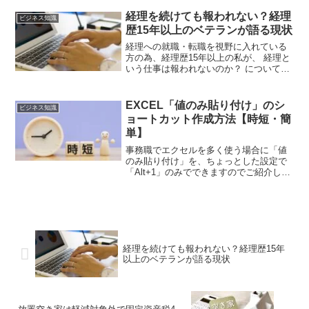
いは、横並びになっているのを縦にした
い場合も参考になるかもしれませんので
経理を続けても報われない？経理
ビジネス知識
ご覧ください。
歴15年以上のベテランが語る現状
経理への就職・転職を視野に入れている
方の為、経理歴15年以上の私が、 経理と
いう仕事は報われないのか？ について、
主観的ではありますがお話したいと思い
ます。報酬面や気持ちの面について考え
てみましたので参考になれば幸いです。
EXCEL「値のみ貼り付け」のシ
ビジネス知識
ョートカット作成方法【時短・簡
単】
事務職でエクセルを多く使う場合に「値
のみ貼り付け」を、ちょっとした設定で
「Alt+1」のみでできますのでご紹介しま
す。値貼り付け以外でも、よく使うエク
セルのコマンドがあればショートカット
化できる余地があり、方法は同じなので
ぜひご覧ください。
経理を続けても報われない？経理歴15年
以上のベテランが語る現状