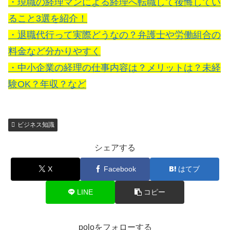
・現職の経理マンによる経理へ転職して後悔してい
ること3選を紹介！
・退職代行って実際どうなの？弁護士や労働組合の
料金など分かりやすく
・中小企業の経理の仕事内容は？メリットは？未経
験OK？年収？など
ビジネス知識
シェアする
X
Facebook
はてブ
LINE
コピー
poloをフォローする