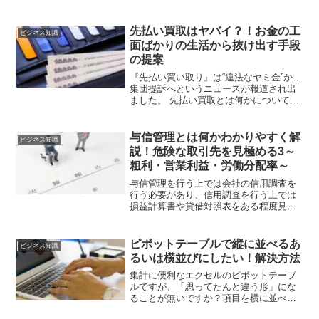
りやすく簡潔にまとめています。それぞ
れの業態についての特色やいくら料金が
かかるのかなど、ご検討の為の助けにな
先払い買取はヤバイ？！お金の工
ビジネス知識
れば幸いです。
面ばかりの生活から抜け出す手段
の提案
『先払い買い取り』は“違法なヤミ金”か…
集団提訴へというニュースが報道され出
ました。 先払い買取とは何かについての
概要、そしてそれが「ヤバイ」と言われ
る理由、そしてお金の工面やそこから抜
け出すための手段の提案について記述し
与信管理とは何かわかりやすく解
ビジネス知識
ています。
説！危険な取引先を見極める3～
粗利・営業利益・労働分配率～
与信管理を行う上では会社の信用調査を
行う必要があり、信用調査を行う上では
損益計算書や貸借対照表をある程度見ら
れる必要があります。前回は損益計算書
の基礎的な部分を、今回は「粗利」「営
業利益」「労働分配率」などちょっと高
ピボットテーブルで縦に並べるあ
ビジネス知識
度ですが解説しています。
るいは横並びにしたい！解決方法
集計に便利なエクセルのピボットテーブ
ルですが、「思ってたんと違う形」にな
ることが無いですか？項目を横に並べた
いのに縦になる。縦を横にしたい！ある