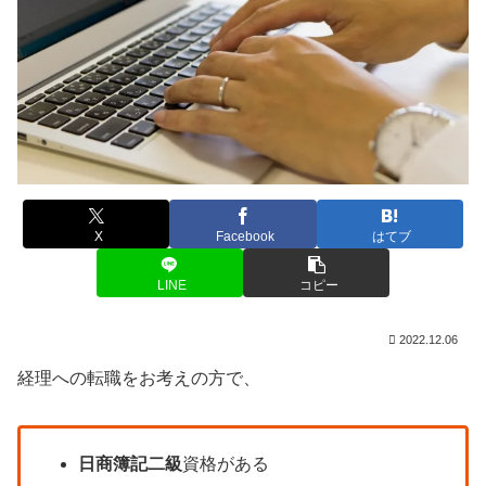
X
Facebook
はてブ
LINE
コピー
2022.12.06
経理への転職をお考えの方で、
日商簿記二級
資格がある