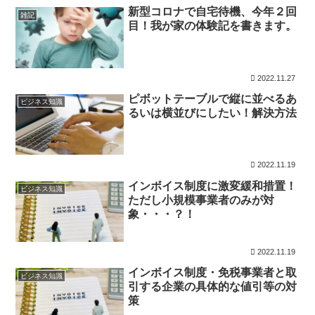
新型コロナで自宅待機、今年２回
雑記
目！我が家の体験記を書きます。
2022.11.27
ピボットテーブルで縦に並べるあ
ビジネス知識
るいは横並びにしたい！解決方法
2022.11.19
インボイス制度に激変緩和措置！
ビジネス知識
ただし小規模事業者のみが対
象・・・？！
2022.11.19
インボイス制度・免税事業者と取
ビジネス知識
引する企業の具体的な値引等の対
策