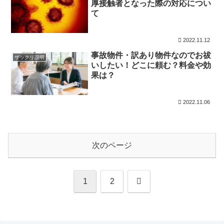
厚接触者となった際の対応につい
て
2022.11.12
事故物件・訳あり物件なのでお祓
ザックリ説明
いしたい！どこに頼む？料金や効
果は？
2022.11.06
次のページ
次
1
2
へ