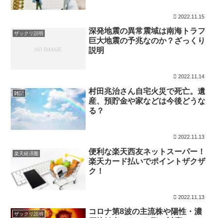
2022.11.15
深発地震の異常震域は南海トラフ
ザックリ説明
巨大地震の予兆なのか？ざっくり
説明
2022.11.14
村田兆治さん自宅火災で死亡。遺
雑記
産、預貯金や家などは今後どうな
る？
2022.11.13
便利な楽天西友ネットスーパー！
楽天経済圏
楽天カード払いでポイントザクザ
ク！
2022.11.13
コロナ第8波の主流株や陽性・濃
ザックリ説明