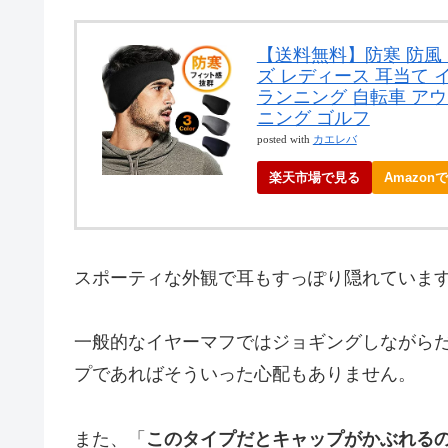
【送料無料】防寒 防風
ズ レディース 耳当て 
ランニング 自転車 アウ
ニング ゴルフ
posted with
カエレバ
楽天市場で見る
Amazon
スポーティな外観で耳もすっぽり隠れていま
一般的なイヤーマフではジョギングしながら
プであればそういった心配もありません。
また、「
このタイプだとキャップがかぶれる