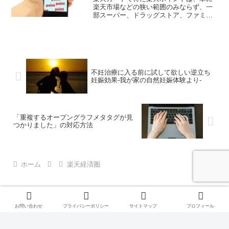
楽天市場などの狭い範囲のみならず、一
部スーパー、ドラッグストア、ファミレ
スなど非常に幅広いジャンルで利用する
事が出来ます。 今回はポイントをどのよ
うな手段でどのように使っていくかにつ
いてお知らせします。
不妊治療に入る前に試して欲しい逆立ち
妊娠効果-我が家の自然妊娠体験より-
「重複するオープングラフメタタグが見
つかりました」の対応方法
ホーム
楽天経済圏
お問い合わせ
プライバシーポリシー
サイトマップ
プロフィール