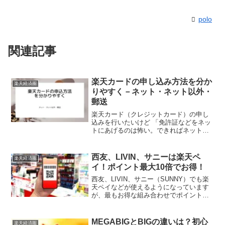
polo
関連記事
楽天カードの申し込み方法を分か
楽天経済圏
りやすく－ネット・ネット以外・
郵送
楽天カード（クレジットカード）の申し
込みを行いたいけど 「免許証などをネッ
トにあげるのは怖い。できればネット以
外、郵送が良い」 という方もいらっしゃ
るかもしれません。「口座振替依頼書は
郵送」でも対応でき、その方法を記載し
西友、LIVIN、サニーは楽天ペ
楽天経済圏
ています。
イ！ポイント最大10倍でお得！
西友、LIVIN、サニー（SUNNY）でも楽
天ペイなどが使えるようになっています
が、最もお得な組み合わせでポイント最
大12倍ゲットできます。その準備段階か
らどのようにしてポイントがつくのか説
明しています。ご興味ある方はご覧くだ
MEGABIGとBIGの違いは？初心
楽天経済圏