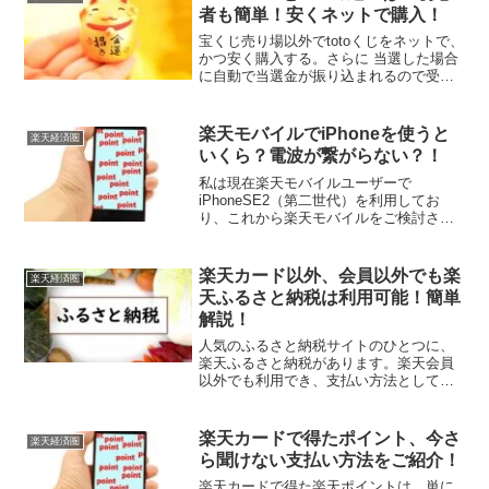
さい。
者も簡単！安くネットで購入！
宝くじ売り場以外でtotoくじをネットで、
かつ安く購入する。さらに 当選した場合
に自動で当選金が振り込まれるので受取
り忘れ無し。 この3点を叶える方法につ
いて記述します。さらに数種類あるtotoや
BIGくじの概要にも触れています。
楽天モバイルでiPhoneを使うと
楽天経済圏
いくら？電波が繋がらない？！
私は現在楽天モバイルユーザーで
iPhoneSE2（第二世代）を利用してお
り、これから楽天モバイルをご検討され
る方の為、リアルな私の感想をいろいろ
と書いてみたいと思います。料金・電波
状況・注意点など書いていますのでご参
楽天カード以外、会員以外でも楽
楽天経済圏
考までどうぞ。
天ふるさと納税は利用可能！簡単
解説！
人気のふるさと納税サイトのひとつに、
楽天ふるさと納税があります。楽天会員
以外でも利用でき、支払い方法として楽
天カードを持たなくても大丈夫です。 こ
こでは、ふるさと納税の概要から、楽天
ふるさと納税の使い方まで分かりやすく
楽天カードで得たポイント、今さ
楽天経済圏
解説します。
ら聞けない支払い方法をご紹介！
楽天カードで得た楽天ポイントは、単に