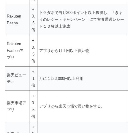
+
トクダネで当月300ポイント以上獲得し、「きょ
Rakuten
0.
うのレシートキャンペーン」にて審査通過レシー
Pasha
5
ト１０枚以上達成
倍
+
Rakuten
0.
Fashonア
アプリから月１回以上買い物
5
プリ
倍
+
楽天ビュー
1
月に１回3,000円以上利用
ティ
倍
+
楽天市場ア
0.
アプリから楽天市場で買い物をする。
プリ
5
倍
+