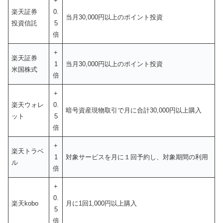
+
楽天証券
0.
当月30,000円以上のポイント投資
投資信託
5
倍
+
楽天証券
1
当月30,000円以上のポイント投資
米国株式
倍
+
楽天ウォレ
0.
暗号資産現物取引で月に合計30,000円以上購入
ット
5
倍
+
楽天トラベ
1
対象サービスを月に１回予約し、対象期間の利用
ル
倍
+
0.
楽天kobo
月に1回1,000円以上購入
5
倍