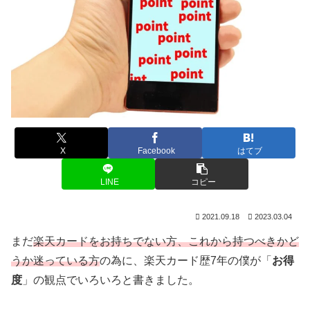
X
Facebook
はてブ
LINE
コピー
2021.09.18
2023.03.04
まだ
楽天カードをお持ちでない方、これから持つべきかど
うか迷っている方
の為に、楽天カード歴7年の僕が「
お得
度
」の観点でいろいろと書きました。