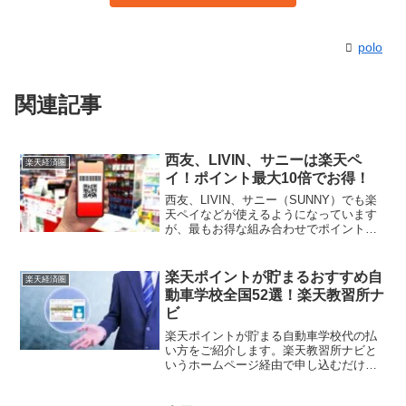
polo
関連記事
西友、LIVIN、サニーは楽天ペ
楽天経済圏
イ！ポイント最大10倍でお得！
西友、LIVIN、サニー（SUNNY）でも楽
天ペイなどが使えるようになっています
が、最もお得な組み合わせでポイント最
大12倍ゲットできます。その準備段階か
らどのようにしてポイントがつくのか説
明しています。ご興味ある方はご覧くだ
楽天ポイントが貯まるおすすめ自
楽天経済圏
さい。
動車学校全国52選！楽天教習所ナ
ビ
楽天ポイントが貯まる自動車学校代の払
い方をご紹介します。楽天教習所ナビと
いうホームページ経由で申し込むだけで
簡単です。 未成年の方は親が代理でいっ
たん楽天カードで立て替えてもらえばポ