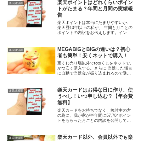
イントが貯まります。よろしければご参
楽天ポイントはどれくらいポイン
楽天経済圏
照ください。
トがたまる？年間と月間の実績報
告
楽天ポイントは本当にたまりやすいか、
楽天歴10年以上の私が、 年間と月ごとの
ポイントの内訳をお伝えします。インフ
レで物価が上がり続ける中、ザクザクポ
イントがもらえています。ポイントはス
ーパー、コンビニ、ファミレスなど幅広
MEGABIGとBIGの違いは？初心
楽天経済圏
く使用できますよ！
者も簡単！安くネットで購入！
宝くじ売り場以外でtotoくじをネットで、
かつ安く購入する。さらに 当選した場合
に自動で当選金が振り込まれるので受取
り忘れ無し。 この3点を叶える方法につ
いて記述します。さらに数種類あるtotoや
BIGくじの概要にも触れています。
楽天カードはお得な日に作り、使
楽天経済圏
うべし！いつ申し込む？【年会費
無料】
楽天カードをお持ちでなく、検討中の方
の為に、我が家が半年間に57,784ポイン
トをもらった月ごとの内訳を公開してい
ます。年会費がかからず、引き落とし経
費をカード払いにしたり、ポイントアッ
プの日に買うだけでポイントもザクザク
楽天カード以外、会員以外でも楽
楽天経済圏
入ってきますよ。