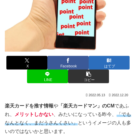
X
Facebook
はてブ
LINE
コピー
2022.05.13
2022.12.20
楽天カードを推す情報
や
「楽天カードマン」のCM
であふ
れ、
メリットしかない
、みたいになっている昨今、
「
でも
なんとなく、まだうさんくさい」
というイメージの人も多
いのではないかと思います。