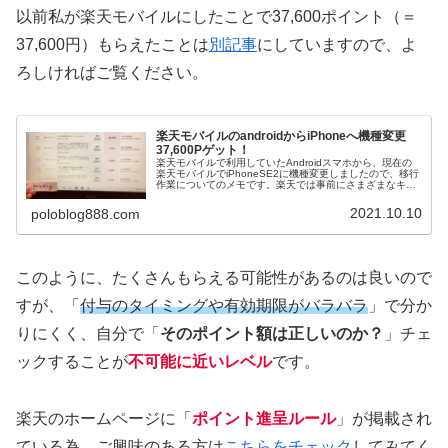
以前私が楽天モバイルにしたことで37,600ポイント（＝
37,600円）もらえたことは
別記事
にしていますので、よ
ろしければご覧ください。
楽天モバイルのandroidからiPhoneへ機種変更
37,600Pゲット！
楽天モバイルで利用していたAndroidスマホから、現在の
楽天モバイルでiPhoneSE2に機種変更しましたので、移行
作業についてのメモです。楽天では事前にさまざまなキャ
ンペーンにエントリーするだけでポイントがザクザク入っ
てきますので参考にしてください。
2021.10.10
poloblog888.com
このように、たくさんもらえる可能性があるのは良いので
すが、「
付与のタイミングや有効期限がバラバラ
」で分か
りにくく、自分で「
そのポイント額は正しいのか？
」チェ
ックすることが
不可能に近いレベル
です。
楽天のホームページに「
ポイント進呈ルール
」が掲載され
ている為、ご興味のある方は
こちらをチェック
してみてく