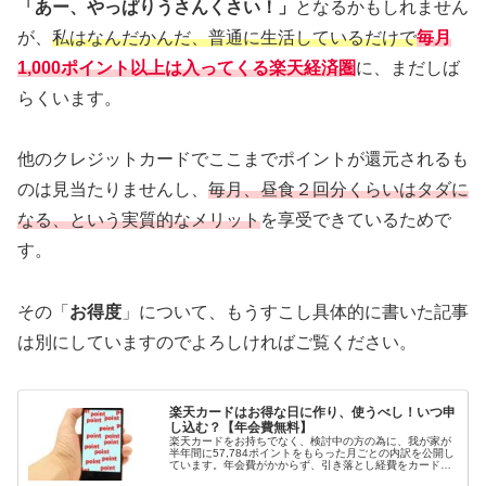
「あー、やっぱりうさんくさい！」
となるかもしれません
が、
私はなんだかんだ、普通に生活しているだけで
毎月
1,000ポイント以上は入ってくる
楽天経済圏
に、まだしば
らくいます。
他のクレジットカードでここまでポイントが還元されるも
のは見当たりませんし、
毎月、昼食２回分くらいはタダに
なる、という実質的なメリット
を享受できているためで
す。
その「
お得度
」について、もうすこし具体的に書いた記事
は別にしていますのでよろしければご覧ください。
楽天カードはお得な日に作り、使うべし！いつ申
し込む？【年会費無料】
楽天カードをお持ちでなく、検討中の方の為に、我が家が
半年間に57,784ポイントをもらった月ごとの内訳を公開し
ています。年会費がかからず、引き落とし経費をカード払
いにしたり、ポイントアップの日に買うだけでポイントも