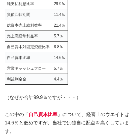
純支払利息比率
29.9％
負債回転期間
11.4％
総資本売上総利益率
21.4％
売上高経常利益率
5.7％
自己資本対固定資産比率
6.8％
自己資本比率
14.6％
営業キャッシュフロー
5.7％
利益剰余金
4.4％
（なぜか合計99.9％ですが・・・）
この中の「
自己資本比率
」について、経審上のウエイトは
14.6％と低めですが、当社では独自に配点を高くしていま
す。