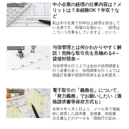
求書作ったのか、その方法をご紹介した
中小企業の経理の仕事内容は？メ
ビジネス知識
いと思います。
リットは？未経験OK？年収？な
ど
私は中小企業で15年以上経理を担当して
いる者です。現場の立場から、「経理は
こういう仕事をしていますよ」というの
を発信できたらと思います。簿記資格を
持っていて、経理の仕事に興味がある、
経理のメリットデメリット、収入面で気
与信管理とは何かわかりやすく解
ビジネス知識
になるなどご参考まで。
説！危険な取引先を見極める4～
貸借対照表～
与信管理を行う上では会社の信用調査を
行う必要があり、信用調査を行う上では
損益計算書や貸借対照表をある程度見ら
れる必要があります。今回は「貸借対照
表」についてです。貸借対照表の基礎的
な解説と与信管理上とても重要な「ある
電子取引の「義務化」について、
ビジネス知識
指標」について解説です。
「努力義務」でお願いしたい（適
格請求書等保存方式も）
令和４年１月１日より、メール等で電磁
的に授受した請求書、見積書、領収書、
注文書などのデータを「国税庁の定める
方法によって」保存しなければならなく
なりました。その方法は、お金をかけら