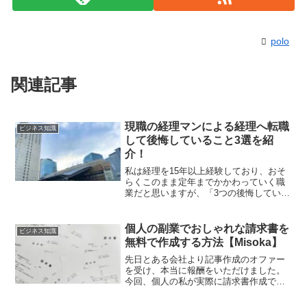
polo
関連記事
現職の経理マンによる経理へ転職
ビジネス知識
して後悔していること3選を紹
介！
私は経理を15年以上経験しており、おそ
らくこのまま定年までかかわっていく職
業だと思いますが、「3つの後悔している
こと」を挙げたいと思います。これから
経理を目指そうとしている人や、経理に
なって数年という若い方などの参考にな
個人の副業でおしゃれな請求書を
ビジネス知識
ればと思います。
無料で作成する方法【Misoka】
先日とある会社より記事作成のオファー
を受け、本当に報酬をいただけました。
今回、個人の私が実際に請求書作成で利
用したクラウド請求書作成サービス
「Misoca（ミソカ）」と、どのように請