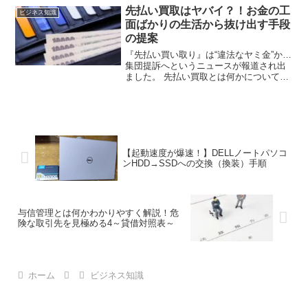
れない企業にとって大変手間がかかるの
先払い買取はヤバイ？！お金の工
ビジネス知識
で提言を書きました。
面ばかりの生活から抜け出す手段
の提案
『先払い買い取り』は“違法なヤミ金”か…
集団提訴へというニュースが報道され出
ました。 先払い買取とは何かについての
概要、そしてそれが「ヤバイ」と言われ
る理由、そしてお金の工面やそこから抜
け出すための手段の提案について記述し
ています。
【起動速度が爆速！】DELLノートパソコ
ンHDD→SSDへの交換（換装）手順
与信管理とは何かわかりやすく解説！危
険な取引先を見極める4～貸借対照表～
ホーム
ビジネス知識