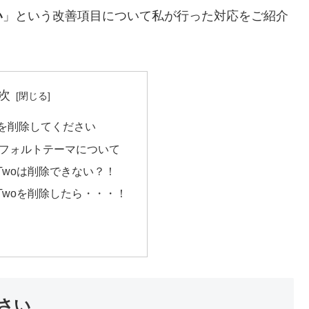
い
」という改善項目について私が行った対応をご紹介
次
を削除してください
 のデフォルトテーマについて
nty-Twoは削除できない？！
nty-Twoを削除したら・・・！
さい