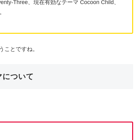
enty-Three、現在有効なテーマ Cocoon Child、
い。
うことですね。
ーマについて