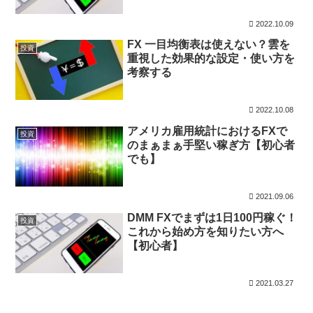
2022.10.09
FX 一目均衡表は使えない？雲を
投資
重視した効果的な設定・使い方を
考察する
2022.10.08
アメリカ雇用統計におけるFXで
投資
のまぁまぁ手堅い稼ぎ方【初心者
でも】
2021.09.06
DMM FXでまずは1日100円稼ぐ！
投資
これから始め方を知りたい方へ
【初心者】
2021.03.27